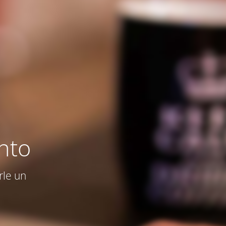
nto
rle un